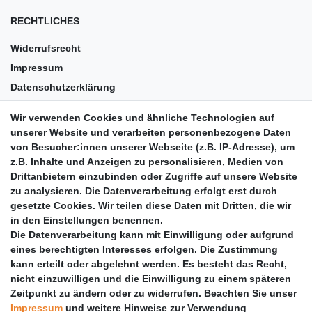
RECHTLICHES
Widerrufsrecht
Impressum
Datenschutzerklärung
AGB
Wir verwenden Cookies und ähnliche Technologien auf
Versandkosten
unserer Website und verarbeiten personenbezogene Daten
Barrierefreiheit
von Besucher:innen unserer Webseite (z.B. IP-Adresse), um
z.B. Inhalte und Anzeigen zu personalisieren, Medien von
Anleitungen
Drittanbietern einzubinden oder Zugriffe auf unsere Website
zu analysieren. Die Datenverarbeitung erfolgt erst durch
Vertrag widerrufen
gesetzte Cookies. Wir teilen diese Daten mit Dritten, die wir
PARTNER
in den Einstellungen benennen.
Die Datenverarbeitung kann mit Einwilligung oder aufgrund
DHL
eines berechtigten Interesses erfolgen. Die Zustimmung
kann erteilt oder abgelehnt werden. Es besteht das Recht,
GLS
nicht einzuwilligen und die Einwilligung zu einem späteren
DB Schenker
Zeitpunkt zu ändern oder zu widerrufen. Beachten Sie unser
PaketPLUS
Impressum
und weitere Hinweise zur Verwendung