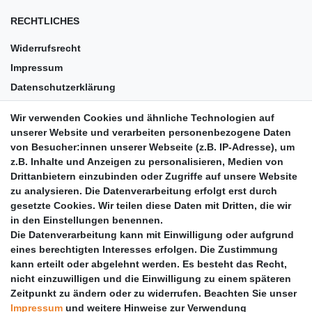
RECHTLICHES
Widerrufsrecht
Impressum
Datenschutzerklärung
AGB
Wir verwenden Cookies und ähnliche Technologien auf
Versandkosten
unserer Website und verarbeiten personenbezogene Daten
Barrierefreiheit
von Besucher:innen unserer Webseite (z.B. IP-Adresse), um
z.B. Inhalte und Anzeigen zu personalisieren, Medien von
Anleitungen
Drittanbietern einzubinden oder Zugriffe auf unsere Website
zu analysieren. Die Datenverarbeitung erfolgt erst durch
Vertrag widerrufen
gesetzte Cookies. Wir teilen diese Daten mit Dritten, die wir
PARTNER
in den Einstellungen benennen.
Die Datenverarbeitung kann mit Einwilligung oder aufgrund
DHL
eines berechtigten Interesses erfolgen. Die Zustimmung
kann erteilt oder abgelehnt werden. Es besteht das Recht,
GLS
nicht einzuwilligen und die Einwilligung zu einem späteren
DB Schenker
Zeitpunkt zu ändern oder zu widerrufen. Beachten Sie unser
PaketPLUS
Impressum
und weitere Hinweise zur Verwendung