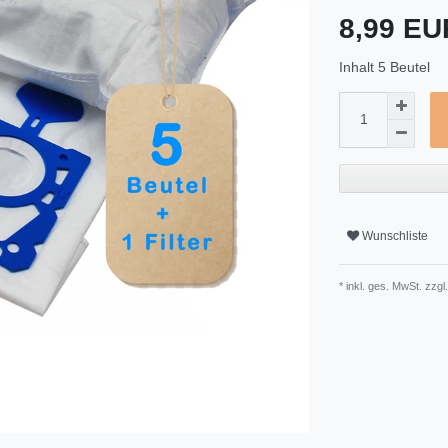
8,99 E
Inhalt
5
Beutel
Wunschliste
* inkl. ges. MwSt. zzgl.