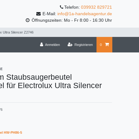
Telefon:
039932 829721
E-Mail:
info@1a-handelsagentur.de
Öffnungszeiten: Mo - Fr 8:00 - 16:30 Uhr
x Ultra Silencer Z2746
Anmelden
Registrieren
0
LE
m Staubsaugerbeutel
l für Electrolux Ultra Silencer
76
el HW-PH86-5