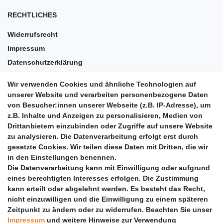
RECHTLICHES
Widerrufsrecht
Impressum
Datenschutzerklärung
AGB
Wir verwenden Cookies und ähnliche Technologien auf
Versandkosten
unserer Website und verarbeiten personenbezogene Daten
Barrierefreiheit
von Besucher:innen unserer Webseite (z.B. IP-Adresse), um
z.B. Inhalte und Anzeigen zu personalisieren, Medien von
Anleitungen
Drittanbietern einzubinden oder Zugriffe auf unsere Website
zu analysieren. Die Datenverarbeitung erfolgt erst durch
Vertrag widerrufen
gesetzte Cookies. Wir teilen diese Daten mit Dritten, die wir
PARTNER
in den Einstellungen benennen.
Die Datenverarbeitung kann mit Einwilligung oder aufgrund
DHL
eines berechtigten Interesses erfolgen. Die Zustimmung
kann erteilt oder abgelehnt werden. Es besteht das Recht,
GLS
nicht einzuwilligen und die Einwilligung zu einem späteren
DB Schenker
Zeitpunkt zu ändern oder zu widerrufen. Beachten Sie unser
PaketPLUS
Impressum
und weitere Hinweise zur Verwendung