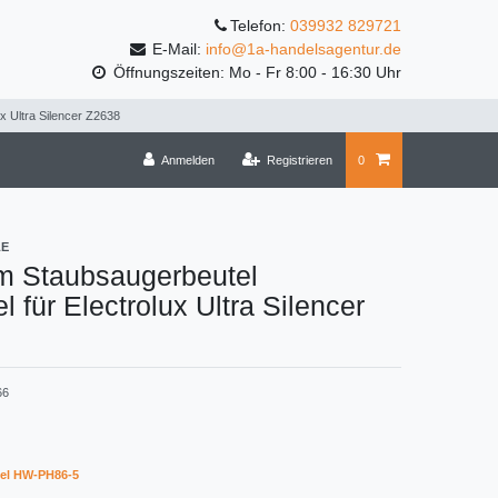
Telefon:
039932 829721
E-Mail:
info@1a-handelsagentur.de
Öffnungszeiten: Mo - Fr 8:00 - 16:30 Uhr
x Ultra Silencer Z2638
Anmelden
Registrieren
0
LE
m Staubsaugerbeutel
l für Electrolux Ultra Silencer
66
el HW-PH86-5