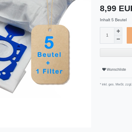
8,99 E
Inhalt
5
Beutel
Wunschliste
* inkl. ges. MwSt. zzgl.