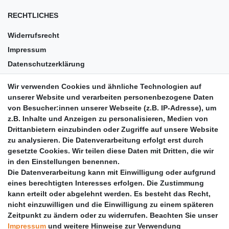
RECHTLICHES
Widerrufsrecht
Impressum
Datenschutzerklärung
AGB
Wir verwenden Cookies und ähnliche Technologien auf
Versandkosten
unserer Website und verarbeiten personenbezogene Daten
Barrierefreiheit
von Besucher:innen unserer Webseite (z.B. IP-Adresse), um
z.B. Inhalte und Anzeigen zu personalisieren, Medien von
Anleitungen
Drittanbietern einzubinden oder Zugriffe auf unsere Website
zu analysieren. Die Datenverarbeitung erfolgt erst durch
Vertrag widerrufen
gesetzte Cookies. Wir teilen diese Daten mit Dritten, die wir
PARTNER
in den Einstellungen benennen.
Die Datenverarbeitung kann mit Einwilligung oder aufgrund
DHL
eines berechtigten Interesses erfolgen. Die Zustimmung
kann erteilt oder abgelehnt werden. Es besteht das Recht,
GLS
nicht einzuwilligen und die Einwilligung zu einem späteren
DB Schenker
Zeitpunkt zu ändern oder zu widerrufen. Beachten Sie unser
PaketPLUS
Impressum
und weitere Hinweise zur Verwendung