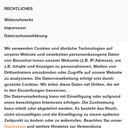
RECHTLICHES
Widerrufsrecht
Impressum
Datenschutzerklärung
AGB
Wir verwenden Cookies und ähnliche Technologien auf
Versandkosten
unserer Website und verarbeiten personenbezogene Daten
Barrierefreiheit
von Besucher:innen unserer Webseite (z.B. IP-Adresse), um
z.B. Inhalte und Anzeigen zu personalisieren, Medien von
Anleitungen
Drittanbietern einzubinden oder Zugriffe auf unsere Website
zu analysieren. Die Datenverarbeitung erfolgt erst durch
Vertrag widerrufen
gesetzte Cookies. Wir teilen diese Daten mit Dritten, die wir
PARTNER
in den Einstellungen benennen.
Die Datenverarbeitung kann mit Einwilligung oder aufgrund
DHL
eines berechtigten Interesses erfolgen. Die Zustimmung
kann erteilt oder abgelehnt werden. Es besteht das Recht,
GLS
nicht einzuwilligen und die Einwilligung zu einem späteren
DB Schenker
Zeitpunkt zu ändern oder zu widerrufen. Beachten Sie unser
PaketPLUS
Impressum
und weitere Hinweise zur Verwendung