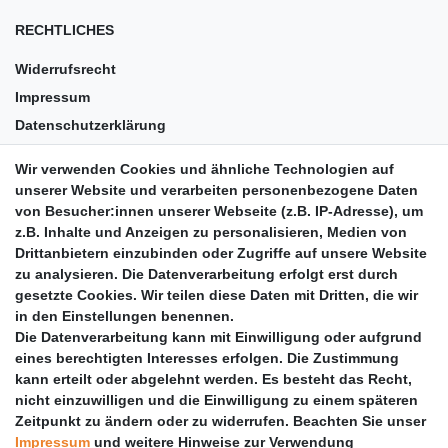
RECHTLICHES
Widerrufsrecht
Impressum
Datenschutzerklärung
AGB
Wir verwenden Cookies und ähnliche Technologien auf
Versandkosten
unserer Website und verarbeiten personenbezogene Daten
Barrierefreiheit
von Besucher:innen unserer Webseite (z.B. IP-Adresse), um
z.B. Inhalte und Anzeigen zu personalisieren, Medien von
Anleitungen
Drittanbietern einzubinden oder Zugriffe auf unsere Website
zu analysieren. Die Datenverarbeitung erfolgt erst durch
Vertrag widerrufen
gesetzte Cookies. Wir teilen diese Daten mit Dritten, die wir
PARTNER
in den Einstellungen benennen.
Die Datenverarbeitung kann mit Einwilligung oder aufgrund
DHL
eines berechtigten Interesses erfolgen. Die Zustimmung
kann erteilt oder abgelehnt werden. Es besteht das Recht,
GLS
nicht einzuwilligen und die Einwilligung zu einem späteren
DB Schenker
Zeitpunkt zu ändern oder zu widerrufen. Beachten Sie unser
PaketPLUS
Impressum
und weitere Hinweise zur Verwendung