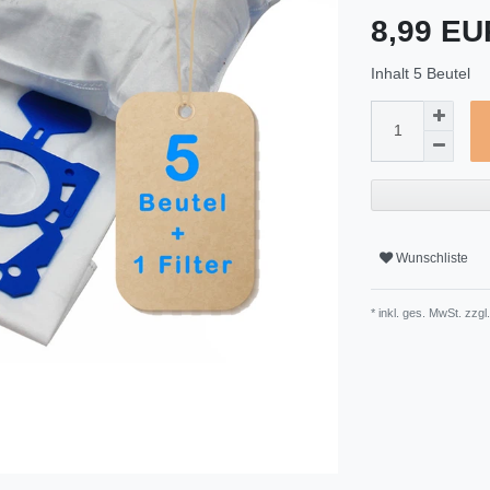
8,99 E
Inhalt
5
Beutel
Wunschliste
* inkl. ges. MwSt. zzgl.