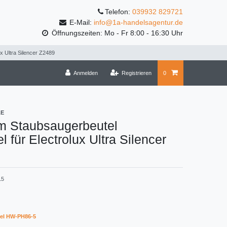
Telefon:
039932 829721
E-Mail:
info@1a-handelsagentur.de
Öffnungszeiten: Mo - Fr 8:00 - 16:30 Uhr
x Ultra Silencer Z2489
Anmelden
Registrieren
0
LE
m Staubsaugerbeutel
l für Electrolux Ultra Silencer
15
el HW-PH86-5