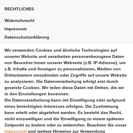
RECHTLICHES
Widerrufsrecht
Impressum
Datenschutzerklärung
AGB
Wir verwenden Cookies und ähnliche Technologien auf
Versandkosten
unserer Website und verarbeiten personenbezogene Daten
Barrierefreiheit
von Besucher:innen unserer Webseite (z.B. IP-Adresse), um
z.B. Inhalte und Anzeigen zu personalisieren, Medien von
Anleitungen
Drittanbietern einzubinden oder Zugriffe auf unsere Website
zu analysieren. Die Datenverarbeitung erfolgt erst durch
Vertrag widerrufen
gesetzte Cookies. Wir teilen diese Daten mit Dritten, die wir
PARTNER
in den Einstellungen benennen.
Die Datenverarbeitung kann mit Einwilligung oder aufgrund
DHL
eines berechtigten Interesses erfolgen. Die Zustimmung
kann erteilt oder abgelehnt werden. Es besteht das Recht,
GLS
nicht einzuwilligen und die Einwilligung zu einem späteren
DB Schenker
Zeitpunkt zu ändern oder zu widerrufen. Beachten Sie unser
PaketPLUS
Impressum
und weitere Hinweise zur Verwendung