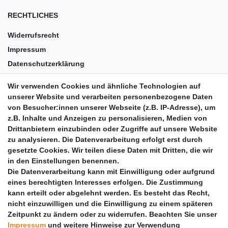
RECHTLICHES
Widerrufsrecht
Impressum
Datenschutzerklärung
AGB
Wir verwenden Cookies und ähnliche Technologien auf
Versandkosten
unserer Website und verarbeiten personenbezogene Daten
Barrierefreiheit
von Besucher:innen unserer Webseite (z.B. IP-Adresse), um
z.B. Inhalte und Anzeigen zu personalisieren, Medien von
Anleitungen
Drittanbietern einzubinden oder Zugriffe auf unsere Website
zu analysieren. Die Datenverarbeitung erfolgt erst durch
Vertrag widerrufen
gesetzte Cookies. Wir teilen diese Daten mit Dritten, die wir
PARTNER
in den Einstellungen benennen.
Die Datenverarbeitung kann mit Einwilligung oder aufgrund
DHL
eines berechtigten Interesses erfolgen. Die Zustimmung
kann erteilt oder abgelehnt werden. Es besteht das Recht,
GLS
nicht einzuwilligen und die Einwilligung zu einem späteren
DB Schenker
Zeitpunkt zu ändern oder zu widerrufen. Beachten Sie unser
PaketPLUS
Impressum
und weitere Hinweise zur Verwendung