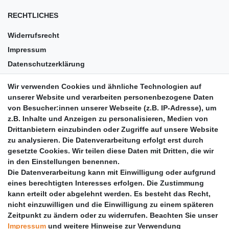
RECHTLICHES
Widerrufsrecht
Impressum
Datenschutzerklärung
AGB
Wir verwenden Cookies und ähnliche Technologien auf
Versandkosten
unserer Website und verarbeiten personenbezogene Daten
Barrierefreiheit
von Besucher:innen unserer Webseite (z.B. IP-Adresse), um
z.B. Inhalte und Anzeigen zu personalisieren, Medien von
Anleitungen
Drittanbietern einzubinden oder Zugriffe auf unsere Website
zu analysieren. Die Datenverarbeitung erfolgt erst durch
Vertrag widerrufen
gesetzte Cookies. Wir teilen diese Daten mit Dritten, die wir
PARTNER
in den Einstellungen benennen.
Die Datenverarbeitung kann mit Einwilligung oder aufgrund
DHL
eines berechtigten Interesses erfolgen. Die Zustimmung
kann erteilt oder abgelehnt werden. Es besteht das Recht,
GLS
nicht einzuwilligen und die Einwilligung zu einem späteren
DB Schenker
Zeitpunkt zu ändern oder zu widerrufen. Beachten Sie unser
PaketPLUS
Impressum
und weitere Hinweise zur Verwendung