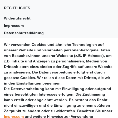
RECHTLICHES
Widerrufsrecht
Impressum
Datenschutzerklärung
AGB
Wir verwenden Cookies und ähnliche Technologien auf
Versandkosten
unserer Website und verarbeiten personenbezogene Daten
Barrierefreiheit
von Besucher:innen unserer Webseite (z.B. IP-Adresse), um
z.B. Inhalte und Anzeigen zu personalisieren, Medien von
Anleitungen
Drittanbietern einzubinden oder Zugriffe auf unsere Website
zu analysieren. Die Datenverarbeitung erfolgt erst durch
Vertrag widerrufen
gesetzte Cookies. Wir teilen diese Daten mit Dritten, die wir
PARTNER
in den Einstellungen benennen.
Die Datenverarbeitung kann mit Einwilligung oder aufgrund
DHL
eines berechtigten Interesses erfolgen. Die Zustimmung
kann erteilt oder abgelehnt werden. Es besteht das Recht,
GLS
nicht einzuwilligen und die Einwilligung zu einem späteren
DB Schenker
Zeitpunkt zu ändern oder zu widerrufen. Beachten Sie unser
PaketPLUS
Impressum
und weitere Hinweise zur Verwendung