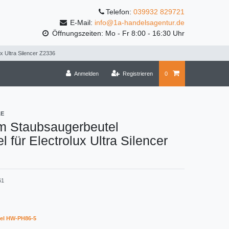
Telefon:
039932 829721
E-Mail:
info@1a-handelsagentur.de
Öffnungszeiten: Mo - Fr 8:00 - 16:30 Uhr
x Ultra Silencer Z2336
Anmelden
Registrieren
0
LE
m Staubsaugerbeutel
l für Electrolux Ultra Silencer
61
el HW-PH86-5