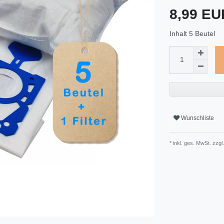
8,99 E
Inhalt
5
Beutel
Wunschliste
* inkl. ges. MwSt. zzgl.