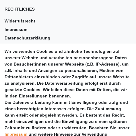
RECHTLICHES
Widerrufsrecht
Impressum
Datenschutzerklärung
AGB
Wir verwenden Cookies und ähnliche Technologien auf
Versandkosten
unserer Website und verarbeiten personenbezogene Daten
Barrierefreiheit
von Besucher:innen unserer Webseite (z.B. IP-Adresse), um
z.B. Inhalte und Anzeigen zu personalisieren, Medien von
Anleitungen
Drittanbietern einzubinden oder Zugriffe auf unsere Website
zu analysieren. Die Datenverarbeitung erfolgt erst durch
Vertrag widerrufen
gesetzte Cookies. Wir teilen diese Daten mit Dritten, die wir
PARTNER
in den Einstellungen benennen.
Die Datenverarbeitung kann mit Einwilligung oder aufgrund
DHL
eines berechtigten Interesses erfolgen. Die Zustimmung
kann erteilt oder abgelehnt werden. Es besteht das Recht,
GLS
nicht einzuwilligen und die Einwilligung zu einem späteren
DB Schenker
Zeitpunkt zu ändern oder zu widerrufen. Beachten Sie unser
PaketPLUS
Impressum
und weitere Hinweise zur Verwendung