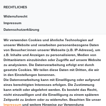
RECHTLICHES
Widerrufsrecht
Impressum
Datenschutzerklärung
AGB
Wir verwenden Cookies und ähnliche Technologien auf
Versandkosten
unserer Website und verarbeiten personenbezogene Daten
Barrierefreiheit
von Besucher:innen unserer Webseite (z.B. IP-Adresse), um
z.B. Inhalte und Anzeigen zu personalisieren, Medien von
Anleitungen
Drittanbietern einzubinden oder Zugriffe auf unsere Website
zu analysieren. Die Datenverarbeitung erfolgt erst durch
Vertrag widerrufen
gesetzte Cookies. Wir teilen diese Daten mit Dritten, die wir
PARTNER
in den Einstellungen benennen.
Die Datenverarbeitung kann mit Einwilligung oder aufgrund
DHL
eines berechtigten Interesses erfolgen. Die Zustimmung
kann erteilt oder abgelehnt werden. Es besteht das Recht,
GLS
nicht einzuwilligen und die Einwilligung zu einem späteren
DB Schenker
Zeitpunkt zu ändern oder zu widerrufen. Beachten Sie unser
PaketPLUS
Impressum
und weitere Hinweise zur Verwendung