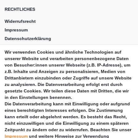
RECHTLICHES
Widerrufsrecht
Impressum
Datenschutzerklärung
AGB
Wir verwenden Cookies und ähnliche Technologien auf
Versandkosten
unserer Website und verarbeiten personenbezogene Daten
Barrierefreiheit
von Besucher:innen unserer Webseite (z.B. IP-Adresse), um
z.B. Inhalte und Anzeigen zu personalisieren, Medien von
Anleitungen
Drittanbietern einzubinden oder Zugriffe auf unsere Website
zu analysieren. Die Datenverarbeitung erfolgt erst durch
Vertrag widerrufen
gesetzte Cookies. Wir teilen diese Daten mit Dritten, die wir
PARTNER
in den Einstellungen benennen.
Die Datenverarbeitung kann mit Einwilligung oder aufgrund
DHL
eines berechtigten Interesses erfolgen. Die Zustimmung
kann erteilt oder abgelehnt werden. Es besteht das Recht,
GLS
nicht einzuwilligen und die Einwilligung zu einem späteren
DB Schenker
Zeitpunkt zu ändern oder zu widerrufen. Beachten Sie unser
PaketPLUS
Impressum
und weitere Hinweise zur Verwendung