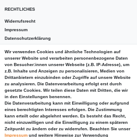
RECHTLICHES
Widerrufsrecht
Impressum
Datenschutzerklärung
AGB
Wir verwenden Cookies und ähnliche Technologien auf
Versandkosten
unserer Website und verarbeiten personenbezogene Daten
Barrierefreiheit
von Besucher:innen unserer Webseite (z.B. IP-Adresse), um
z.B. Inhalte und Anzeigen zu personalisieren, Medien von
Anleitungen
Drittanbietern einzubinden oder Zugriffe auf unsere Website
zu analysieren. Die Datenverarbeitung erfolgt erst durch
Vertrag widerrufen
gesetzte Cookies. Wir teilen diese Daten mit Dritten, die wir
PARTNER
in den Einstellungen benennen.
Die Datenverarbeitung kann mit Einwilligung oder aufgrund
DHL
eines berechtigten Interesses erfolgen. Die Zustimmung
kann erteilt oder abgelehnt werden. Es besteht das Recht,
GLS
nicht einzuwilligen und die Einwilligung zu einem späteren
DB Schenker
Zeitpunkt zu ändern oder zu widerrufen. Beachten Sie unser
PaketPLUS
Impressum
und weitere Hinweise zur Verwendung