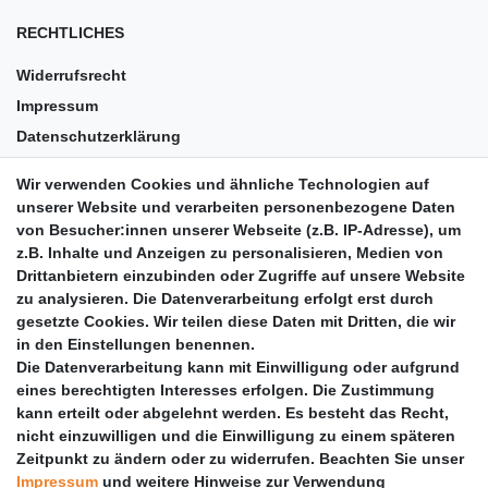
RECHTLICHES
Widerrufsrecht
Impressum
Datenschutzerklärung
AGB
Wir verwenden Cookies und ähnliche Technologien auf
Versandkosten
unserer Website und verarbeiten personenbezogene Daten
Barrierefreiheit
von Besucher:innen unserer Webseite (z.B. IP-Adresse), um
z.B. Inhalte und Anzeigen zu personalisieren, Medien von
Anleitungen
Drittanbietern einzubinden oder Zugriffe auf unsere Website
zu analysieren. Die Datenverarbeitung erfolgt erst durch
Vertrag widerrufen
gesetzte Cookies. Wir teilen diese Daten mit Dritten, die wir
PARTNER
in den Einstellungen benennen.
Die Datenverarbeitung kann mit Einwilligung oder aufgrund
DHL
eines berechtigten Interesses erfolgen. Die Zustimmung
kann erteilt oder abgelehnt werden. Es besteht das Recht,
GLS
nicht einzuwilligen und die Einwilligung zu einem späteren
DB Schenker
Zeitpunkt zu ändern oder zu widerrufen. Beachten Sie unser
PaketPLUS
Impressum
und weitere Hinweise zur Verwendung