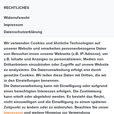
RECHTLICHES
Widerrufsrecht
Impressum
Datenschutzerklärung
AGB
Wir verwenden Cookies und ähnliche Technologien auf
Versandkosten
unserer Website und verarbeiten personenbezogene Daten
Barrierefreiheit
von Besucher:innen unserer Webseite (z.B. IP-Adresse), um
z.B. Inhalte und Anzeigen zu personalisieren, Medien von
Anleitungen
Drittanbietern einzubinden oder Zugriffe auf unsere Website
zu analysieren. Die Datenverarbeitung erfolgt erst durch
Vertrag widerrufen
gesetzte Cookies. Wir teilen diese Daten mit Dritten, die wir
PARTNER
in den Einstellungen benennen.
Die Datenverarbeitung kann mit Einwilligung oder aufgrund
DHL
eines berechtigten Interesses erfolgen. Die Zustimmung
kann erteilt oder abgelehnt werden. Es besteht das Recht,
GLS
nicht einzuwilligen und die Einwilligung zu einem späteren
DB Schenker
Zeitpunkt zu ändern oder zu widerrufen. Beachten Sie unser
PaketPLUS
Impressum
und weitere Hinweise zur Verwendung