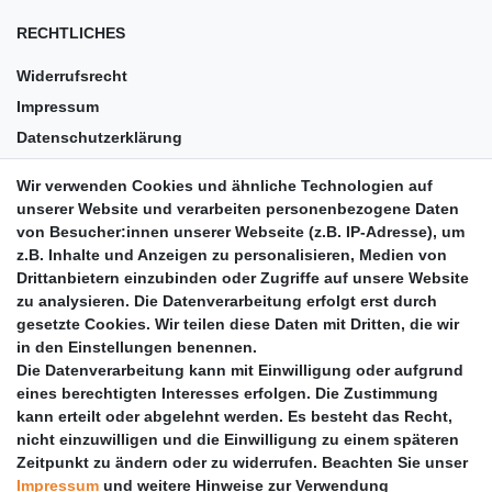
RECHTLICHES
Widerrufsrecht
Impressum
Datenschutzerklärung
AGB
Wir verwenden Cookies und ähnliche Technologien auf
Versandkosten
unserer Website und verarbeiten personenbezogene Daten
Barrierefreiheit
von Besucher:innen unserer Webseite (z.B. IP-Adresse), um
z.B. Inhalte und Anzeigen zu personalisieren, Medien von
Anleitungen
Drittanbietern einzubinden oder Zugriffe auf unsere Website
zu analysieren. Die Datenverarbeitung erfolgt erst durch
Vertrag widerrufen
gesetzte Cookies. Wir teilen diese Daten mit Dritten, die wir
PARTNER
in den Einstellungen benennen.
Die Datenverarbeitung kann mit Einwilligung oder aufgrund
DHL
eines berechtigten Interesses erfolgen. Die Zustimmung
kann erteilt oder abgelehnt werden. Es besteht das Recht,
GLS
nicht einzuwilligen und die Einwilligung zu einem späteren
DB Schenker
Zeitpunkt zu ändern oder zu widerrufen. Beachten Sie unser
PaketPLUS
Impressum
und weitere Hinweise zur Verwendung