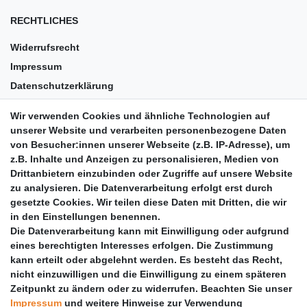
RECHTLICHES
Widerrufsrecht
Impressum
Datenschutzerklärung
AGB
Wir verwenden Cookies und ähnliche Technologien auf
Versandkosten
unserer Website und verarbeiten personenbezogene Daten
Barrierefreiheit
von Besucher:innen unserer Webseite (z.B. IP-Adresse), um
z.B. Inhalte und Anzeigen zu personalisieren, Medien von
Anleitungen
Drittanbietern einzubinden oder Zugriffe auf unsere Website
zu analysieren. Die Datenverarbeitung erfolgt erst durch
Vertrag widerrufen
gesetzte Cookies. Wir teilen diese Daten mit Dritten, die wir
PARTNER
in den Einstellungen benennen.
Die Datenverarbeitung kann mit Einwilligung oder aufgrund
DHL
eines berechtigten Interesses erfolgen. Die Zustimmung
kann erteilt oder abgelehnt werden. Es besteht das Recht,
GLS
nicht einzuwilligen und die Einwilligung zu einem späteren
DB Schenker
Zeitpunkt zu ändern oder zu widerrufen. Beachten Sie unser
PaketPLUS
Impressum
und weitere Hinweise zur Verwendung