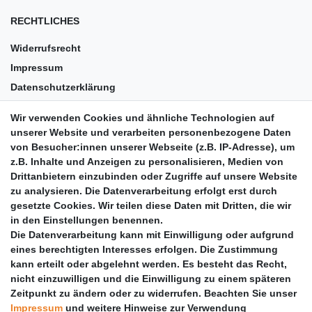
RECHTLICHES
Widerrufsrecht
Impressum
Datenschutzerklärung
AGB
Wir verwenden Cookies und ähnliche Technologien auf
Versandkosten
unserer Website und verarbeiten personenbezogene Daten
Barrierefreiheit
von Besucher:innen unserer Webseite (z.B. IP-Adresse), um
z.B. Inhalte und Anzeigen zu personalisieren, Medien von
Anleitungen
Drittanbietern einzubinden oder Zugriffe auf unsere Website
zu analysieren. Die Datenverarbeitung erfolgt erst durch
Vertrag widerrufen
gesetzte Cookies. Wir teilen diese Daten mit Dritten, die wir
PARTNER
in den Einstellungen benennen.
Die Datenverarbeitung kann mit Einwilligung oder aufgrund
DHL
eines berechtigten Interesses erfolgen. Die Zustimmung
kann erteilt oder abgelehnt werden. Es besteht das Recht,
GLS
nicht einzuwilligen und die Einwilligung zu einem späteren
DB Schenker
Zeitpunkt zu ändern oder zu widerrufen. Beachten Sie unser
PaketPLUS
Impressum
und weitere Hinweise zur Verwendung