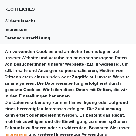
RECHTLICHES
Widerrufsrecht
Impressum
Datenschutzerklärung
AGB
Wir verwenden Cookies und ähnliche Technologien auf
Versandkosten
unserer Website und verarbeiten personenbezogene Daten
Barrierefreiheit
von Besucher:innen unserer Webseite (z.B. IP-Adresse), um
z.B. Inhalte und Anzeigen zu personalisieren, Medien von
Anleitungen
Drittanbietern einzubinden oder Zugriffe auf unsere Website
zu analysieren. Die Datenverarbeitung erfolgt erst durch
Vertrag widerrufen
gesetzte Cookies. Wir teilen diese Daten mit Dritten, die wir
PARTNER
in den Einstellungen benennen.
Die Datenverarbeitung kann mit Einwilligung oder aufgrund
DHL
eines berechtigten Interesses erfolgen. Die Zustimmung
kann erteilt oder abgelehnt werden. Es besteht das Recht,
GLS
nicht einzuwilligen und die Einwilligung zu einem späteren
DB Schenker
Zeitpunkt zu ändern oder zu widerrufen. Beachten Sie unser
PaketPLUS
Impressum
und weitere Hinweise zur Verwendung