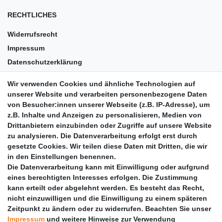
RECHTLICHES
Widerrufsrecht
Impressum
Datenschutzerklärung
AGB
Wir verwenden Cookies und ähnliche Technologien auf
Versandkosten
unserer Website und verarbeiten personenbezogene Daten
Barrierefreiheit
von Besucher:innen unserer Webseite (z.B. IP-Adresse), um
z.B. Inhalte und Anzeigen zu personalisieren, Medien von
Anleitungen
Drittanbietern einzubinden oder Zugriffe auf unsere Website
zu analysieren. Die Datenverarbeitung erfolgt erst durch
Vertrag widerrufen
gesetzte Cookies. Wir teilen diese Daten mit Dritten, die wir
PARTNER
in den Einstellungen benennen.
Die Datenverarbeitung kann mit Einwilligung oder aufgrund
DHL
eines berechtigten Interesses erfolgen. Die Zustimmung
kann erteilt oder abgelehnt werden. Es besteht das Recht,
GLS
nicht einzuwilligen und die Einwilligung zu einem späteren
DB Schenker
Zeitpunkt zu ändern oder zu widerrufen. Beachten Sie unser
PaketPLUS
Impressum
und weitere Hinweise zur Verwendung