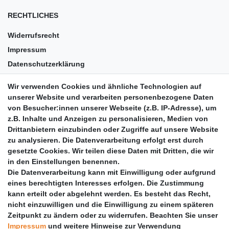
RECHTLICHES
Widerrufsrecht
Impressum
Datenschutzerklärung
AGB
Wir verwenden Cookies und ähnliche Technologien auf
Versandkosten
unserer Website und verarbeiten personenbezogene Daten
Barrierefreiheit
von Besucher:innen unserer Webseite (z.B. IP-Adresse), um
z.B. Inhalte und Anzeigen zu personalisieren, Medien von
Anleitungen
Drittanbietern einzubinden oder Zugriffe auf unsere Website
zu analysieren. Die Datenverarbeitung erfolgt erst durch
Vertrag widerrufen
gesetzte Cookies. Wir teilen diese Daten mit Dritten, die wir
PARTNER
in den Einstellungen benennen.
Die Datenverarbeitung kann mit Einwilligung oder aufgrund
DHL
eines berechtigten Interesses erfolgen. Die Zustimmung
kann erteilt oder abgelehnt werden. Es besteht das Recht,
GLS
nicht einzuwilligen und die Einwilligung zu einem späteren
DB Schenker
Zeitpunkt zu ändern oder zu widerrufen. Beachten Sie unser
PaketPLUS
Impressum
und weitere Hinweise zur Verwendung