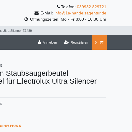
Telefon:
039932 829721
E-Mail:
info@1a-handelsagentur.de
Öffnungszeiten: Mo - Fr 8:00 - 16:30 Uhr
x Ultra Silencer Z1489
Anmelden
Registrieren
0
LE
m Staubsaugerbeutel
l für Electrolux Ultra Silencer
07
el HW-PH86-5