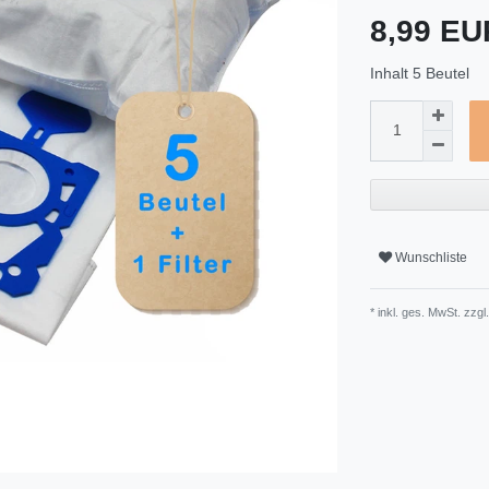
8,99 E
Inhalt
5
Beutel
Wunschliste
* inkl. ges. MwSt. zzgl.