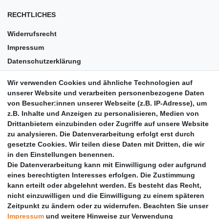
RECHTLICHES
Widerrufsrecht
Impressum
Datenschutzerklärung
AGB
Wir verwenden Cookies und ähnliche Technologien auf
Versandkosten
unserer Website und verarbeiten personenbezogene Daten
Barrierefreiheit
von Besucher:innen unserer Webseite (z.B. IP-Adresse), um
z.B. Inhalte und Anzeigen zu personalisieren, Medien von
Anleitungen
Drittanbietern einzubinden oder Zugriffe auf unsere Website
zu analysieren. Die Datenverarbeitung erfolgt erst durch
Vertrag widerrufen
gesetzte Cookies. Wir teilen diese Daten mit Dritten, die wir
PARTNER
in den Einstellungen benennen.
Die Datenverarbeitung kann mit Einwilligung oder aufgrund
DHL
eines berechtigten Interesses erfolgen. Die Zustimmung
kann erteilt oder abgelehnt werden. Es besteht das Recht,
GLS
nicht einzuwilligen und die Einwilligung zu einem späteren
DB Schenker
Zeitpunkt zu ändern oder zu widerrufen. Beachten Sie unser
PaketPLUS
Impressum
und weitere Hinweise zur Verwendung