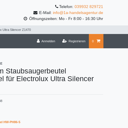
Telefon:
039932 829721
E-Mail:
info@1a-handelsagentur.de
Öffnungszeiten: Mo - Fr 8:00 - 16:30 Uhr
x Ultra Silencer Z1470
Anmelden
Registrieren
0
LE
m Staubsaugerbeutel
l für Electrolux Ultra Silencer
88
el HW-PH86-5