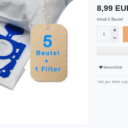
8,99 E
Inhalt
5
Beutel
Wunschliste
* inkl. ges. MwSt. zzgl.