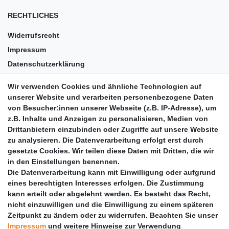
RECHTLICHES
Widerrufsrecht
Impressum
Datenschutzerklärung
AGB
Wir verwenden Cookies und ähnliche Technologien auf
Versandkosten
unserer Website und verarbeiten personenbezogene Daten
Barrierefreiheit
von Besucher:innen unserer Webseite (z.B. IP-Adresse), um
z.B. Inhalte und Anzeigen zu personalisieren, Medien von
Anleitungen
Drittanbietern einzubinden oder Zugriffe auf unsere Website
zu analysieren. Die Datenverarbeitung erfolgt erst durch
Vertrag widerrufen
gesetzte Cookies. Wir teilen diese Daten mit Dritten, die wir
PARTNER
in den Einstellungen benennen.
Die Datenverarbeitung kann mit Einwilligung oder aufgrund
DHL
eines berechtigten Interesses erfolgen. Die Zustimmung
kann erteilt oder abgelehnt werden. Es besteht das Recht,
GLS
nicht einzuwilligen und die Einwilligung zu einem späteren
DB Schenker
Zeitpunkt zu ändern oder zu widerrufen. Beachten Sie unser
PaketPLUS
Impressum
und weitere Hinweise zur Verwendung