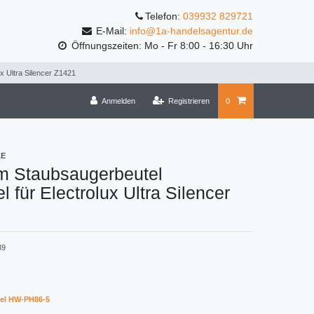
Telefon:
039932 829721
E-Mail:
info@1a-handelsagentur.de
Öffnungszeiten: Mo - Fr 8:00 - 16:30 Uhr
x Ultra Silencer Z1421
Anmelden
Registrieren
0
LE
m Staubsaugerbeutel
l für Electrolux Ultra Silencer
39
el HW-PH86-5