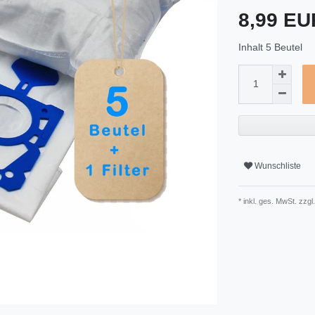
8,99 E
Inhalt
5
Beutel
Wunschliste
* inkl. ges. MwSt. zzgl.