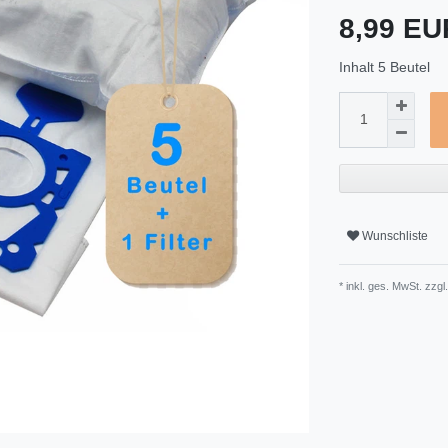
8,99 E
Inhalt
5
Beutel
Wunschliste
* inkl. ges. MwSt. zzgl.