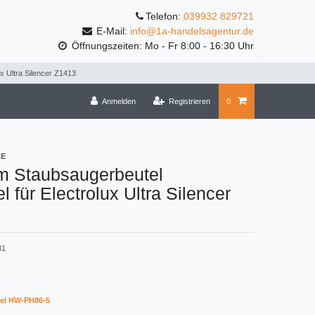
Telefon:
039932 829721
E-Mail:
info@1a-handelsagentur.de
Öffnungszeiten: Mo - Fr 8:00 - 16:30 Uhr
x Ultra Silencer Z1413
Anmelden
Registrieren
0
LE
m Staubsaugerbeutel
l für Electrolux Ultra Silencer
31
el HW-PH86-5