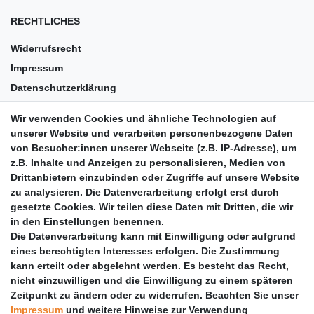
RECHTLICHES
Widerrufsrecht
Impressum
Datenschutzerklärung
AGB
Wir verwenden Cookies und ähnliche Technologien auf
Versandkosten
unserer Website und verarbeiten personenbezogene Daten
Barrierefreiheit
von Besucher:innen unserer Webseite (z.B. IP-Adresse), um
z.B. Inhalte und Anzeigen zu personalisieren, Medien von
Anleitungen
Drittanbietern einzubinden oder Zugriffe auf unsere Website
zu analysieren. Die Datenverarbeitung erfolgt erst durch
Vertrag widerrufen
gesetzte Cookies. Wir teilen diese Daten mit Dritten, die wir
PARTNER
in den Einstellungen benennen.
Die Datenverarbeitung kann mit Einwilligung oder aufgrund
DHL
eines berechtigten Interesses erfolgen. Die Zustimmung
kann erteilt oder abgelehnt werden. Es besteht das Recht,
GLS
nicht einzuwilligen und die Einwilligung zu einem späteren
DB Schenker
Zeitpunkt zu ändern oder zu widerrufen. Beachten Sie unser
PaketPLUS
Impressum
und weitere Hinweise zur Verwendung