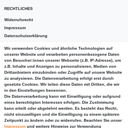
RECHTLICHES
Widerrufsrecht
Impressum
Datenschutzerklärung
AGB
Wir verwenden Cookies und ähnliche Technologien auf
Versandkosten
unserer Website und verarbeiten personenbezogene Daten
Barrierefreiheit
von Besucher:innen unserer Webseite (z.B. IP-Adresse), um
z.B. Inhalte und Anzeigen zu personalisieren, Medien von
Anleitungen
Drittanbietern einzubinden oder Zugriffe auf unsere Website
zu analysieren. Die Datenverarbeitung erfolgt erst durch
Vertrag widerrufen
gesetzte Cookies. Wir teilen diese Daten mit Dritten, die wir
PARTNER
in den Einstellungen benennen.
Die Datenverarbeitung kann mit Einwilligung oder aufgrund
DHL
eines berechtigten Interesses erfolgen. Die Zustimmung
kann erteilt oder abgelehnt werden. Es besteht das Recht,
GLS
nicht einzuwilligen und die Einwilligung zu einem späteren
DB Schenker
Zeitpunkt zu ändern oder zu widerrufen. Beachten Sie unser
PaketPLUS
Impressum
und weitere Hinweise zur Verwendung