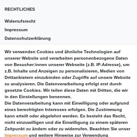
RECHTLICHES
Widerrufsrecht
Impressum
Datenschutzerklärung
AGB
Wir verwenden Cookies und ähnliche Technologien auf
Versandkosten
unserer Website und verarbeiten personenbezogene Daten
Barrierefreiheit
von Besucher:innen unserer Webseite (z.B. IP-Adresse), um
z.B. Inhalte und Anzeigen zu personalisieren, Medien von
Anleitungen
Drittanbietern einzubinden oder Zugriffe auf unsere Website
zu analysieren. Die Datenverarbeitung erfolgt erst durch
Vertrag widerrufen
gesetzte Cookies. Wir teilen diese Daten mit Dritten, die wir
PARTNER
in den Einstellungen benennen.
Die Datenverarbeitung kann mit Einwilligung oder aufgrund
DHL
eines berechtigten Interesses erfolgen. Die Zustimmung
kann erteilt oder abgelehnt werden. Es besteht das Recht,
GLS
nicht einzuwilligen und die Einwilligung zu einem späteren
DB Schenker
Zeitpunkt zu ändern oder zu widerrufen. Beachten Sie unser
PaketPLUS
Impressum
und weitere Hinweise zur Verwendung