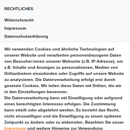
RECHTLICHES
Widerrufsrecht
Impressum
Datenschutzerklärung
AGB
Wir verwenden Cookies und ähnliche Technologien auf
Versandkosten
unserer Website und verarbeiten personenbezogene Daten
Barrierefreiheit
von Besucher:innen unserer Webseite (z.B. IP-Adresse), um
z.B. Inhalte und Anzeigen zu personalisieren, Medien von
Anleitungen
Drittanbietern einzubinden oder Zugriffe auf unsere Website
zu analysieren. Die Datenverarbeitung erfolgt erst durch
Vertrag widerrufen
gesetzte Cookies. Wir teilen diese Daten mit Dritten, die wir
PARTNER
in den Einstellungen benennen.
Die Datenverarbeitung kann mit Einwilligung oder aufgrund
DHL
eines berechtigten Interesses erfolgen. Die Zustimmung
kann erteilt oder abgelehnt werden. Es besteht das Recht,
GLS
nicht einzuwilligen und die Einwilligung zu einem späteren
DB Schenker
Zeitpunkt zu ändern oder zu widerrufen. Beachten Sie unser
PaketPLUS
Impressum
und weitere Hinweise zur Verwendung