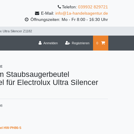
Telefon:
039932 829721
E-Mail:
info@1a-handelsagentur.de
Öffnungszeiten: Mo - Fr 8:00 - 16:30 Uhr
x Ultra Silencer Z1182
Anmelden
Registrieren
0
LE
m Staubsaugerbeutel
l für Electrolux Ultra Silencer
98
el HW-PH86-5