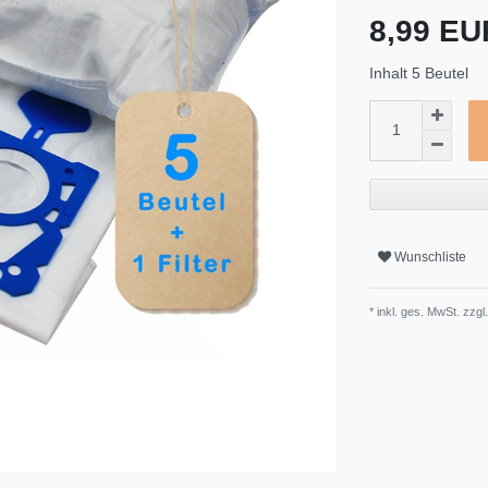
8,99 E
Inhalt
5
Beutel
Wunschliste
* inkl. ges. MwSt. zzgl.