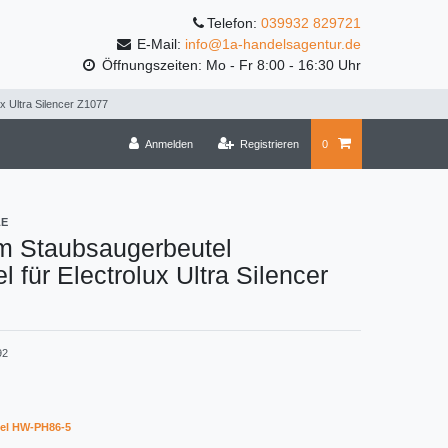
Telefon:
039932 829721
E-Mail:
info@1a-handelsagentur.de
Öffnungszeiten: Mo - Fr 8:00 - 16:30 Uhr
x Ultra Silencer Z1077
Anmelden
Registrieren
0
LE
m Staubsaugerbeutel
l für Electrolux Ultra Silencer
92
el HW-PH86-5