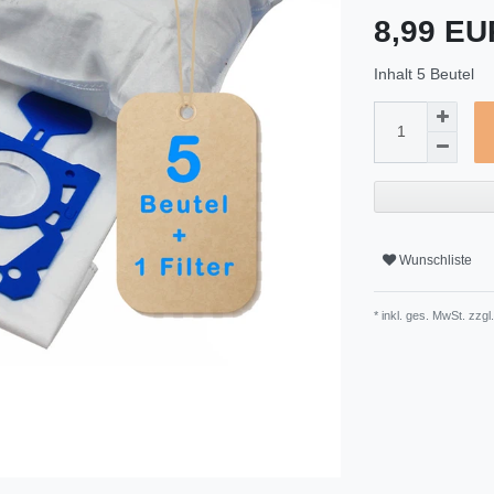
8,99 E
Inhalt
5
Beutel
Wunschliste
* inkl. ges. MwSt. zzgl.