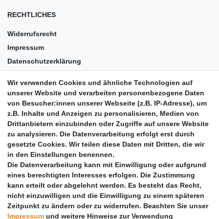
RECHTLICHES
Widerrufsrecht
Impressum
Datenschutzerklärung
AGB
Wir verwenden Cookies und ähnliche Technologien auf
Versandkosten
unserer Website und verarbeiten personenbezogene Daten
Barrierefreiheit
von Besucher:innen unserer Webseite (z.B. IP-Adresse), um
z.B. Inhalte und Anzeigen zu personalisieren, Medien von
Anleitungen
Drittanbietern einzubinden oder Zugriffe auf unsere Website
zu analysieren. Die Datenverarbeitung erfolgt erst durch
Vertrag widerrufen
gesetzte Cookies. Wir teilen diese Daten mit Dritten, die wir
PARTNER
in den Einstellungen benennen.
Die Datenverarbeitung kann mit Einwilligung oder aufgrund
DHL
eines berechtigten Interesses erfolgen. Die Zustimmung
kann erteilt oder abgelehnt werden. Es besteht das Recht,
GLS
nicht einzuwilligen und die Einwilligung zu einem späteren
DB Schenker
Zeitpunkt zu ändern oder zu widerrufen. Beachten Sie unser
PaketPLUS
Impressum
und weitere Hinweise zur Verwendung