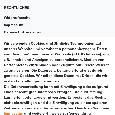
RECHTLICHES
Widerrufsrecht
Impressum
Datenschutzerklärung
AGB
Wir verwenden Cookies und ähnliche Technologien auf
Versandkosten
unserer Website und verarbeiten personenbezogene Daten
Barrierefreiheit
von Besucher:innen unserer Webseite (z.B. IP-Adresse), um
z.B. Inhalte und Anzeigen zu personalisieren, Medien von
Anleitungen
Drittanbietern einzubinden oder Zugriffe auf unsere Website
zu analysieren. Die Datenverarbeitung erfolgt erst durch
Vertrag widerrufen
gesetzte Cookies. Wir teilen diese Daten mit Dritten, die wir
PARTNER
in den Einstellungen benennen.
Die Datenverarbeitung kann mit Einwilligung oder aufgrund
DHL
eines berechtigten Interesses erfolgen. Die Zustimmung
kann erteilt oder abgelehnt werden. Es besteht das Recht,
GLS
nicht einzuwilligen und die Einwilligung zu einem späteren
DB Schenker
Zeitpunkt zu ändern oder zu widerrufen. Beachten Sie unser
PaketPLUS
Impressum
und weitere Hinweise zur Verwendung