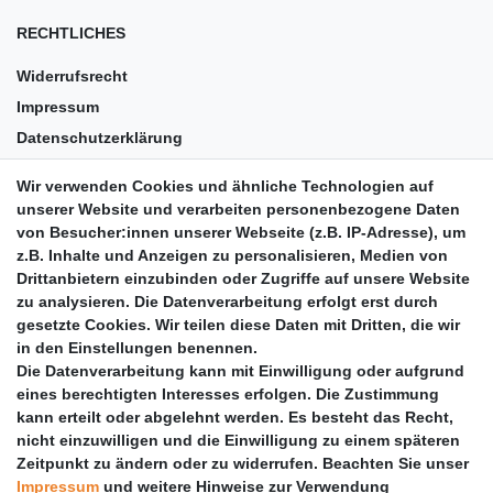
RECHTLICHES
Widerrufsrecht
Impressum
Datenschutzerklärung
AGB
Wir verwenden Cookies und ähnliche Technologien auf
Versandkosten
unserer Website und verarbeiten personenbezogene Daten
Barrierefreiheit
von Besucher:innen unserer Webseite (z.B. IP-Adresse), um
z.B. Inhalte und Anzeigen zu personalisieren, Medien von
Anleitungen
Drittanbietern einzubinden oder Zugriffe auf unsere Website
zu analysieren. Die Datenverarbeitung erfolgt erst durch
Vertrag widerrufen
gesetzte Cookies. Wir teilen diese Daten mit Dritten, die wir
PARTNER
in den Einstellungen benennen.
Die Datenverarbeitung kann mit Einwilligung oder aufgrund
DHL
eines berechtigten Interesses erfolgen. Die Zustimmung
kann erteilt oder abgelehnt werden. Es besteht das Recht,
GLS
nicht einzuwilligen und die Einwilligung zu einem späteren
DB Schenker
Zeitpunkt zu ändern oder zu widerrufen. Beachten Sie unser
PaketPLUS
Impressum
und weitere Hinweise zur Verwendung