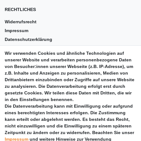
RECHTLICHES
Widerrufsrecht
Impressum
Datenschutzerklärung
AGB
Wir verwenden Cookies und ähnliche Technologien auf
Versandkosten
unserer Website und verarbeiten personenbezogene Daten
Barrierefreiheit
von Besucher:innen unserer Webseite (z.B. IP-Adresse), um
z.B. Inhalte und Anzeigen zu personalisieren, Medien von
Anleitungen
Drittanbietern einzubinden oder Zugriffe auf unsere Website
zu analysieren. Die Datenverarbeitung erfolgt erst durch
Vertrag widerrufen
gesetzte Cookies. Wir teilen diese Daten mit Dritten, die wir
PARTNER
in den Einstellungen benennen.
Die Datenverarbeitung kann mit Einwilligung oder aufgrund
DHL
eines berechtigten Interesses erfolgen. Die Zustimmung
kann erteilt oder abgelehnt werden. Es besteht das Recht,
GLS
nicht einzuwilligen und die Einwilligung zu einem späteren
DB Schenker
Zeitpunkt zu ändern oder zu widerrufen. Beachten Sie unser
PaketPLUS
Impressum
und weitere Hinweise zur Verwendung