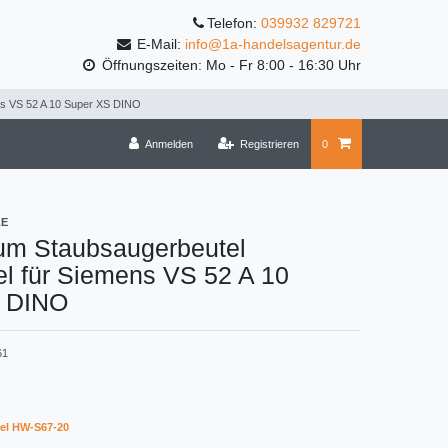
Telefon:
039932 829721
E-Mail:
info@1a-handelsagentur.de
Öffnungszeiten: Mo - Fr 8:00 - 16:30 Uhr
ns VS 52 A 10 Super XS DINO
Anmelden
Registrieren
0
LE
um Staubsaugerbeutel
l für Siemens VS 52 A 10
 DINO
61
el HW-S67-20