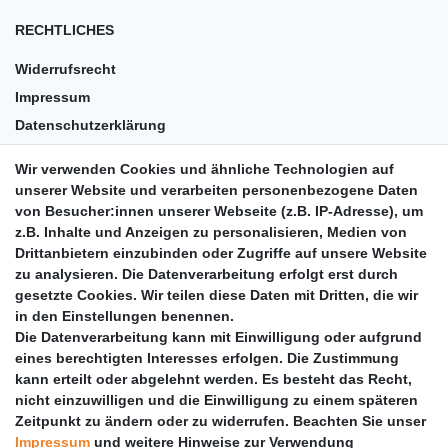
RECHTLICHES
Widerrufsrecht
Impressum
Datenschutzerklärung
AGB
Wir verwenden Cookies und ähnliche Technologien auf
Versandkosten
unserer Website und verarbeiten personenbezogene Daten
Barrierefreiheit
von Besucher:innen unserer Webseite (z.B. IP-Adresse), um
z.B. Inhalte und Anzeigen zu personalisieren, Medien von
Anleitungen
Drittanbietern einzubinden oder Zugriffe auf unsere Website
zu analysieren. Die Datenverarbeitung erfolgt erst durch
Vertrag widerrufen
gesetzte Cookies. Wir teilen diese Daten mit Dritten, die wir
PARTNER
in den Einstellungen benennen.
Die Datenverarbeitung kann mit Einwilligung oder aufgrund
DHL
eines berechtigten Interesses erfolgen. Die Zustimmung
kann erteilt oder abgelehnt werden. Es besteht das Recht,
GLS
nicht einzuwilligen und die Einwilligung zu einem späteren
DB Schenker
Zeitpunkt zu ändern oder zu widerrufen. Beachten Sie unser
PaketPLUS
Impressum
und weitere Hinweise zur Verwendung