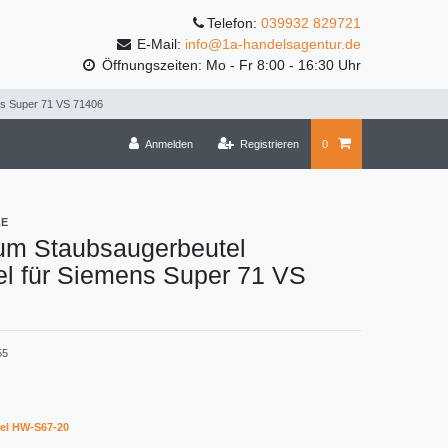
Telefon:
039932 829721
E-Mail:
info@1a-handelsagentur.de
Öffnungszeiten: Mo - Fr 8:00 - 16:30 Uhr
ns Super 71 VS 71406
Anmelden
Registrieren
0
LE
um Staubsaugerbeutel
el für Siemens Super 71 VS
55
el HW-S67-20