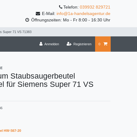
Telefon:
039932 829721
E-Mail:
info@1a-handelsagentur.de
Öffnungszeiten: Mo - Fr 8:00 - 16:30 Uhr
ns Super 71 VS 71383
Anmelden
Registrieren
0
LE
um Staubsaugerbeutel
el für Siemens Super 71 VS
36
el HW-S67-20