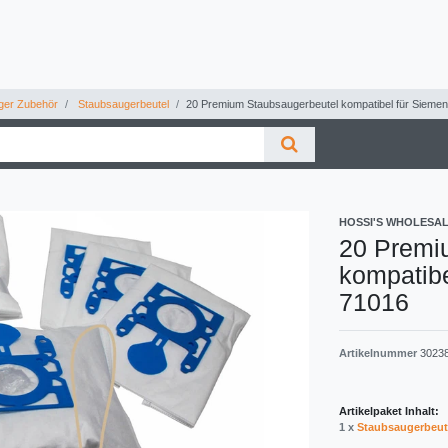
ger Zubehör
Staubsaugerbeutel
20 Premium Staubsaugerbeutel kompatibel für Sieme
HOSSI'S WHOLESA
20 Premi
kompatib
71016
Artikelnummer
3023
Artikelpaket Inhalt:
1 x
Staubsaugerbeut