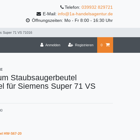
Telefon:
039932 829721
E-Mail:
info@1a-handelsagentur.de
Öffnungszeiten: Mo - Fr 8:00 - 16:30 Uhr
ns Super 71 VS 71016
Anmelden
Registrieren
0
LE
um Staubsaugerbeutel
el für Siemens Super 71 VS
80
el HW-S67-20