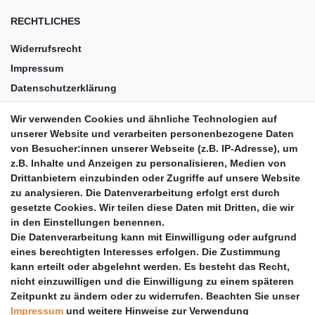
RECHTLICHES
Widerrufsrecht
Impressum
Datenschutzerklärung
AGB
Wir verwenden Cookies und ähnliche Technologien auf
Versandkosten
unserer Website und verarbeiten personenbezogene Daten
Barrierefreiheit
von Besucher:innen unserer Webseite (z.B. IP-Adresse), um
z.B. Inhalte und Anzeigen zu personalisieren, Medien von
Anleitungen
Drittanbietern einzubinden oder Zugriffe auf unsere Website
zu analysieren. Die Datenverarbeitung erfolgt erst durch
Vertrag widerrufen
gesetzte Cookies. Wir teilen diese Daten mit Dritten, die wir
PARTNER
in den Einstellungen benennen.
Die Datenverarbeitung kann mit Einwilligung oder aufgrund
DHL
eines berechtigten Interesses erfolgen. Die Zustimmung
kann erteilt oder abgelehnt werden. Es besteht das Recht,
GLS
nicht einzuwilligen und die Einwilligung zu einem späteren
DB Schenker
Zeitpunkt zu ändern oder zu widerrufen. Beachten Sie unser
PaketPLUS
Impressum
und weitere Hinweise zur Verwendung