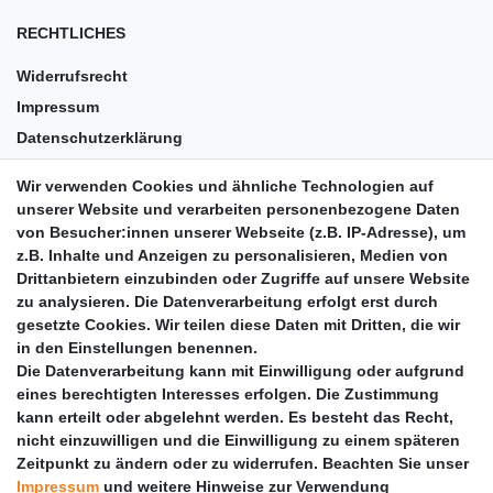
RECHTLICHES
Widerrufsrecht
Impressum
Datenschutzerklärung
AGB
Wir verwenden Cookies und ähnliche Technologien auf
Versandkosten
unserer Website und verarbeiten personenbezogene Daten
Barrierefreiheit
von Besucher:innen unserer Webseite (z.B. IP-Adresse), um
z.B. Inhalte und Anzeigen zu personalisieren, Medien von
Anleitungen
Drittanbietern einzubinden oder Zugriffe auf unsere Website
zu analysieren. Die Datenverarbeitung erfolgt erst durch
Vertrag widerrufen
gesetzte Cookies. Wir teilen diese Daten mit Dritten, die wir
PARTNER
in den Einstellungen benennen.
Die Datenverarbeitung kann mit Einwilligung oder aufgrund
DHL
eines berechtigten Interesses erfolgen. Die Zustimmung
kann erteilt oder abgelehnt werden. Es besteht das Recht,
GLS
nicht einzuwilligen und die Einwilligung zu einem späteren
DB Schenker
Zeitpunkt zu ändern oder zu widerrufen. Beachten Sie unser
PaketPLUS
Impressum
und weitere Hinweise zur Verwendung