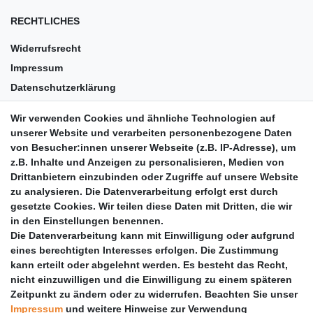
RECHTLICHES
Widerrufsrecht
Impressum
Datenschutzerklärung
AGB
Wir verwenden Cookies und ähnliche Technologien auf
Versandkosten
unserer Website und verarbeiten personenbezogene Daten
Barrierefreiheit
von Besucher:innen unserer Webseite (z.B. IP-Adresse), um
z.B. Inhalte und Anzeigen zu personalisieren, Medien von
Anleitungen
Drittanbietern einzubinden oder Zugriffe auf unsere Website
zu analysieren. Die Datenverarbeitung erfolgt erst durch
Vertrag widerrufen
gesetzte Cookies. Wir teilen diese Daten mit Dritten, die wir
PARTNER
in den Einstellungen benennen.
Die Datenverarbeitung kann mit Einwilligung oder aufgrund
DHL
eines berechtigten Interesses erfolgen. Die Zustimmung
kann erteilt oder abgelehnt werden. Es besteht das Recht,
GLS
nicht einzuwilligen und die Einwilligung zu einem späteren
DB Schenker
Zeitpunkt zu ändern oder zu widerrufen. Beachten Sie unser
PaketPLUS
Impressum
und weitere Hinweise zur Verwendung